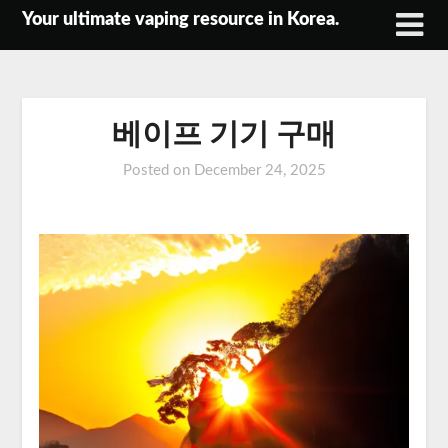
Skip
Your ultimate vaping resource in Korea.
to
content
베이프 기기 구매
Posted on
December 24, 2025