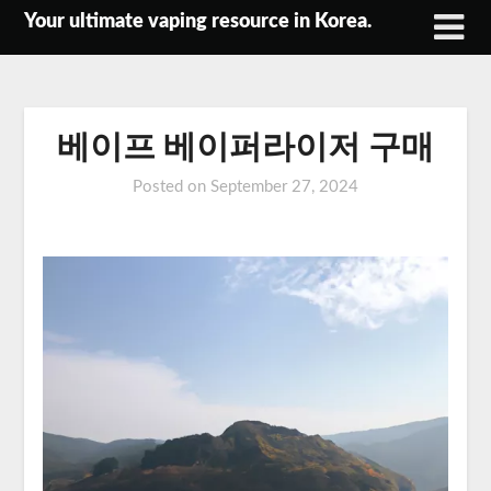
Skip
Your ultimate vaping resource in Korea.
to
content
베이프 베이퍼라이저 구매
Posted on
September 27, 2024