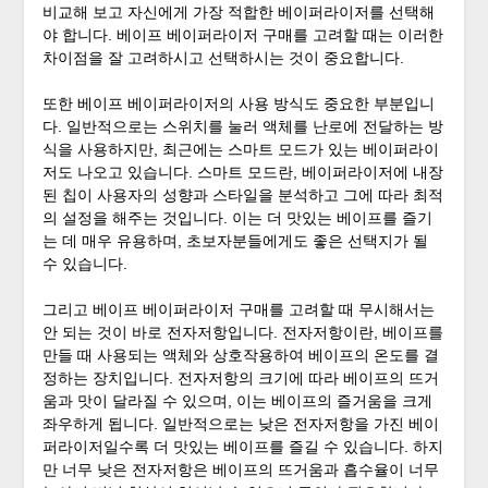
비교해 보고 자신에게 가장 적합한 베이퍼라이저를 선택해
야 합니다. 베이프 베이퍼라이저 구매를 고려할 때는 이러한
차이점을 잘 고려하시고 선택하시는 것이 중요합니다.
또한 베이프 베이퍼라이저의 사용 방식도 중요한 부분입니
다. 일반적으로는 스위치를 눌러 액체를 난로에 전달하는 방
식을 사용하지만, 최근에는 스마트 모드가 있는 베이퍼라이
저도 나오고 있습니다. 스마트 모드란, 베이퍼라이저에 내장
된 칩이 사용자의 성향과 스타일을 분석하고 그에 따라 최적
의 설정을 해주는 것입니다. 이는 더 맛있는 베이프를 즐기
는 데 매우 유용하며, 초보자분들에게도 좋은 선택지가 될
수 있습니다.
그리고 베이프 베이퍼라이저 구매를 고려할 때 무시해서는
안 되는 것이 바로 전자저항입니다. 전자저항이란, 베이프를
만들 때 사용되는 액체와 상호작용하여 베이프의 온도를 결
정하는 장치입니다. 전자저항의 크기에 따라 베이프의 뜨거
움과 맛이 달라질 수 있으며, 이는 베이프의 즐거움을 크게
좌우하게 됩니다. 일반적으로는 낮은 전자저항을 가진 베이
퍼라이저일수록 더 맛있는 베이프를 즐길 수 있습니다. 하지
만 너무 낮은 전자저항은 베이프의 뜨거움과 흡수율이 너무