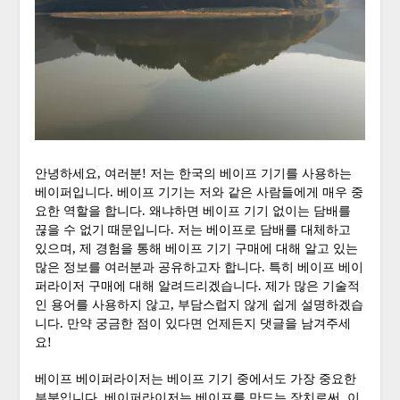
안녕하세요, 여러분! 저는 한국의 베이프 기기를 사용하는
베이퍼입니다. 베이프 기기는 저와 같은 사람들에게 매우 중
요한 역할을 합니다. 왜냐하면 베이프 기기 없이는 담배를
끊을 수 없기 때문입니다. 저는 베이프로 담배를 대체하고
있으며, 제 경험을 통해 베이프 기기 구매에 대해 알고 있는
많은 정보를 여러분과 공유하고자 합니다. 특히 베이프 베이
퍼라이저 구매에 대해 알려드리겠습니다. 제가 많은 기술적
인 용어를 사용하지 않고, 부담스럽지 않게 쉽게 설명하겠습
니다. 만약 궁금한 점이 있다면 언제든지 댓글을 남겨주세
요!
베이프 베이퍼라이저는 베이프 기기 중에서도 가장 중요한
부분입니다. 베이퍼라이저는 베이프를 만드는 장치로써, 이