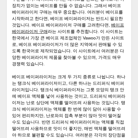
장치가 없이는 베이프를 만들 수 없습니다. 그래서 베이프
베이퍼라이저 구매는 매우 중요합니다. 여러분이 베이프를
시작하려고 한다면, 베이프 베이퍼라이저는 반드시 필요한
것입니다. 베이프 베이퍼라이저 구매를 고려한다면,
베이프
베이퍼라이저 구매
라는 사이트를 추천합니다. 이 사이트는
한국에서 가장 큰 베이프 제조업체인 Vawoo가 만든 사이트
로, 베이프 베이퍼라이저가 더 많은 지역에서 판매될 수 있
도록 한국어로 제작되었습니다. 이 사이트에서 여러분은 다
양한 베이퍼라이저 제품을 찾아볼 수 있으며, 가격도 매우
경쟁력 있습니다.
베이프 베이퍼라이저는 크게 두 가지 종류로 나뉩니다. 하나
는 탱크식 베이퍼라이저이고, 다른 하나는 드리퍼식 베이퍼
라이저입니다. 탱크식 베이퍼라이저는 그릇 모양의 탱크 안
에 베이프 액체를 넣어 사용하는 것이고, 드리퍼식 베이퍼라
이저는 난로 상단에 액체를 떨어뜨려 사용하는 것입니다. 탱
크식 베이퍼라이저는 액체를 한 번에 많이 담아 사용할 수
있어 편리하지만, 난로와의 접촉 부분이 많아 맛이 떨어질
수도 있습니다. 반면 드리퍼식 베이퍼라이저는 액체를 직접
떨어뜨려 사용하므로 맛이 더 좋지만, 매번 액체를 떨어뜨려
야 하므로 불편할 수도 있습니다. 여러분은 각각의 장단점을