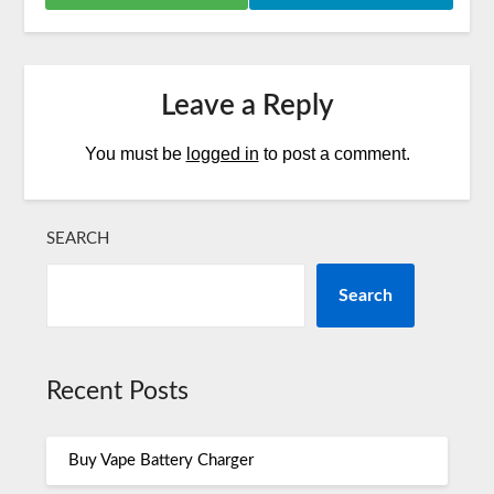
Leave a Reply
You must be
logged in
to post a comment.
SEARCH
Search
Recent Posts
Buy Vape Battery Charger