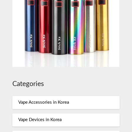
Categories
Vape Accessories in Korea
Vape Devices in Korea