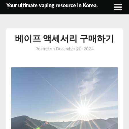
Skip
Your ultimate vaping resource in Korea.
to
content
베이프 액세서리 구매하기
Posted on
December 20, 2024