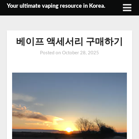
Skip
Your ultimate vaping resource in Korea.
to
content
베이프 액세서리 구매하기
Posted on
October 28, 2025