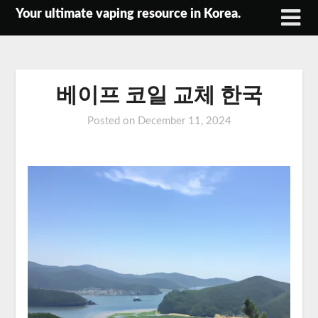
Skip
Your ultimate vaping resource in Korea.
to
content
베이프 코일 교체 한국
Posted on
December 11, 2024