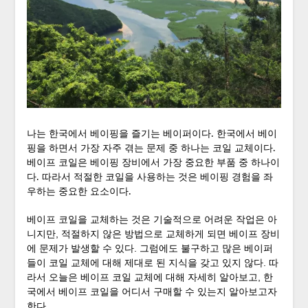
나는 한국에서 베이핑을 즐기는 베이퍼이다. 한국에서 베이
핑을 하면서 가장 자주 겪는 문제 중 하나는 코일 교체이다.
베이프 코일은 베이핑 장비에서 가장 중요한 부품 중 하나이
다. 따라서 적절한 코일을 사용하는 것은 베이핑 경험을 좌
우하는 중요한 요소이다.
베이프 코일을 교체하는 것은 기술적으로 어려운 작업은 아
니지만, 적절하지 않은 방법으로 교체하게 되면 베이프 장비
에 문제가 발생할 수 있다. 그럼에도 불구하고 많은 베이퍼
들이 코일 교체에 대해 제대로 된 지식을 갖고 있지 않다. 따
라서 오늘은 베이프 코일 교체에 대해 자세히 알아보고, 한
국에서 베이프 코일을 어디서 구매할 수 있는지 알아보고자
한다.