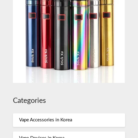
Categories
Vape Accessories in Korea