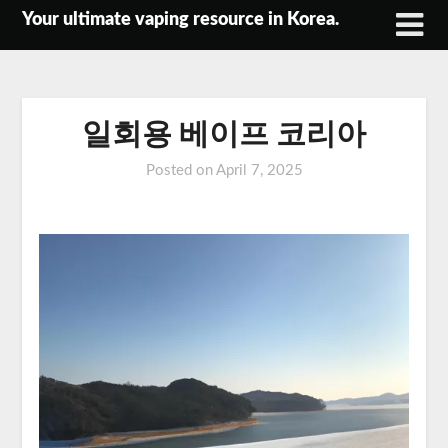
Skip
Your ultimate vaping resource in Korea.
to
content
일회용 베이프 코리아
Posted on
April 7, 2025